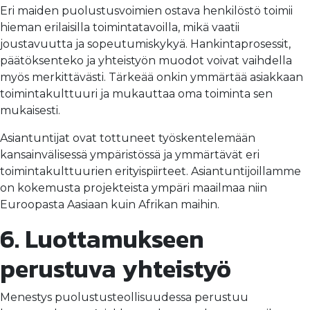
Eri maiden puolustusvoimien ostava henkilöstö toimii
hieman erilaisilla toimintatavoilla, mikä vaatii
joustavuutta ja sopeutumiskykyä. Hankintaprosessit,
päätöksenteko ja yhteistyön muodot voivat vaihdella
myös merkittävästi. Tärkeää onkin ymmärtää asiakkaan
toimintakulttuuri ja mukauttaa oma toiminta sen
mukaisesti.
Asiantuntijat ovat tottuneet työskentelemään
kansainvälisessä ympäristössä ja ymmärtävät eri
toimintakulttuurien erityispiirteet. Asiantuntijoillamme
on kokemusta projekteista ympäri maailmaa niin
Euroopasta Aasiaan kuin Afrikan maihin.
6. Luottamukseen
perustuva yhteistyö
Menestys puolustusteollisuudessa perustuu