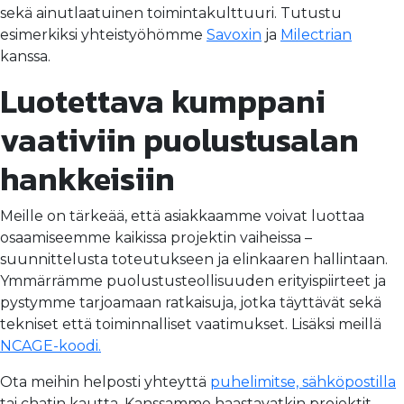
sekä ainutlaatuinen toimintakulttuuri. Tutustu
esimerkiksi yhteistyöhömme
Savoxin
ja
Milectrian
kanssa.
Luotettava kumppani
vaativiin puolustusalan
hankkeisiin
Meille on tärkeää, että asiakkaamme voivat luottaa
osaamiseemme kaikissa projektin vaiheissa –
suunnittelusta toteutukseen ja elinkaaren hallintaan.
Ymmärrämme puolustusteollisuuden erityispiirteet ja
pystymme tarjoamaan ratkaisuja, jotka täyttävät sekä
tekniset että toiminnalliset vaatimukset. Lisäksi meillä
NCAGE-koodi.
Ota meihin helposti yhteyttä
puhelimitse, sähköpostilla
tai chatin kautta. Kanssamme haastavatkin projektit