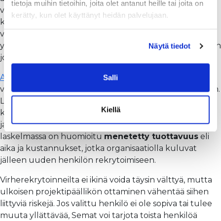
tietoja muihin tietoihin, joita olet antanut heille tai joita on
vuosipalkasta.
Duunitorin
mukaan projektijohtajan
kerätty, kun olet käyttänyt heidän palvelujaan.
keskipalkka on noin 6000€ eli 30% tämän suuruisesta
vuosipalkasta on 21 600€ ja todelliset kustannukset
yritykselle vieläkin suuremmat sivukulujen ja vastaavien
Näytä tiedot
johdosta. Varsin kallis hutilyönti!
ATalent
on laskenut sivuillaan esimerkin
Salli
virherekrytoinnin hinnasta, joka nousi yli 46 000 euroon.
Laskelmassaan ATalent laski mukaan kaikki
Kiellä
kustannukset aina markkinoinnista tuntikustannuksiin
ja rekrytoidun henkilö oletettaviin palkkoihin. Lisäksi
laskelmassa on huomioitu
menetetty tuottavuus
eli
aika ja kustannukset, jotka organisaatiolla kuluvat
jälleen uuden henkilön rekrytoimiseen.
Virherekrytoinneilta ei ikinä voida täysin välttyä, mutta
ulkoisen projektipäällikön ottaminen vähentää siihen
liittyviä riskejä. Jos valittu henkilö ei ole sopiva tai tulee
muuta yllättävää, Semat voi tarjota toista henkilöä