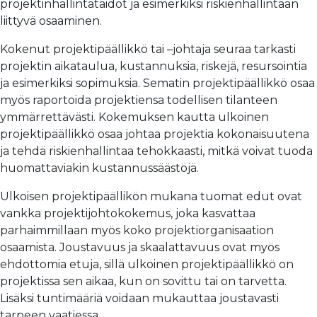
projektinhallintataidot ja esimerkiksi riskienhallintaan
liittyvä osaaminen.
Kokenut projektipäällikkö tai –johtaja seuraa tarkasti
projektin aikataulua, kustannuksia, riskejä, resursointia
ja esimerkiksi sopimuksia. Sematin projektipäällikkö osaa
myös raportoida projektiensa todellisen tilanteen
ymmärrettävästi. Kokemuksen kautta ulkoinen
projektipäällikkö osaa johtaa projektia kokonaisuutena
ja tehdä riskienhallintaa tehokkaasti, mitkä voivat tuoda
huomattaviakin kustannussäästöjä.
Ulkoisen projektipäällikön mukana tuomat edut ovat
vankka projektijohtokokemus, joka kasvattaa
parhaimmillaan myös koko projektiorganisaation
osaamista. Joustavuus ja skaalattavuus ovat myös
ehdottomia etuja, sillä ulkoinen projektipäällikkö on
projektissa sen aikaa, kun on sovittu tai on tarvetta.
Lisäksi tuntimääriä voidaan mukauttaa joustavasti
tarpeen vaatiessa.