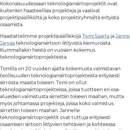
Kokonaisuudessaan teknologiansiirtoprojektit ovat
kuitenkin haasteellisia projekteja ja vaativat
projektipäälliköltä ja koko projektiryhmältä erityistä
osaamista.
Haastattelimme projektipäällikköjä
Tomi Saarta
ja
Janne
Jarvaa
teknologiansiirtoon liittyvistä kiemuroista.
Kummallakin heistä on vuosien kokemus
teknologiansiirtoprojekteista.
Tomilla on 20 vuoden ajalta kokemusta valmistavan
teollisuuden teknologiansiirtoprojekteista erityisesti
siirroista maasta toiseen. Tomi on ollut
teknologiansiirtoprojekteissa, joissa tuotteen eri osa-
alueiden valmistusta siirrettiin toiseen maahan, mutta
myös johtamassa projekteja, joissa koko valmistus
siirrettiin toiseen maahan. Jannelle
teknologiansiirtoprojektit ovat tuttuja erityisesti
osaamisen siirtoon liittyvien tehtävien ja kohteessa