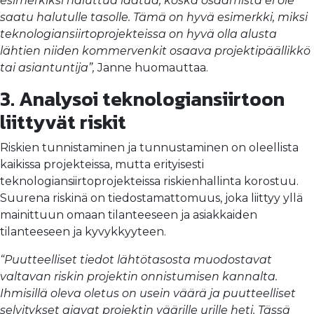
esimerkiksi haluttua laatua, koska osaamista ei ole
saatu halutulle tasolle. Tämä on hyvä esimerkki, miksi
teknologiansiirtoprojekteissa on hyvä olla alusta
lähtien niiden kommervenkit osaava projektipäällikkö
tai asiantuntija”,
Janne huomauttaa.
3. Analysoi teknologiansiirtoon
liittyvät riskit
Riskien tunnistaminen ja tunnustaminen on oleellista
kaikissa projekteissa, mutta erityisesti
teknologiansiirtoprojekteissa riskienhallinta korostuu.
Suurena riskinä on tiedostamattomuus, joka liittyy yllä
mainittuun omaan tilanteeseen ja asiakkaiden
tilanteeseen ja kyvykkyyteen.
“Puutteelliset tiedot lähtötasosta muodostavat
valtavan riskin projektin onnistumisen kannalta.
Ihmisillä oleva oletus on usein väärä ja puutteelliset
selvitykset ajavat projektin väärille urille heti. Tässä