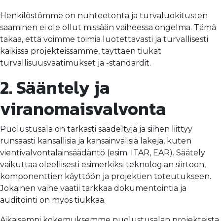
Henkilöstömme on nuhteetonta ja turvaluokitusten
saaminen ei ole ollut missään vaiheessa ongelma. Tämä
takaa, että voimme toimia luotettavasti ja turvallisesti
kaikissa projekteissamme, täyttäen tiukat
turvallisuusvaatimukset ja -standardit.
2. Sääntely ja
viranomaisvalvonta
Puolustusala on tarkasti säädeltyjä ja siihen liittyy
runsaasti kansallisia ja kansainvälisiä lakeja, kuten
vientivalvontalainsäädäntö (esim. ITAR, EAR). Säätely
vaikuttaa oleellisesti esimerkiksi teknologian siirtoon,
komponenttien käyttöön ja projektien toteutukseen.
Jokainen vaihe vaatii tarkkaa dokumentointia ja
auditointi on myös tiukkaa.
Aikaisempi kokemuksemme puolustusalan projekteista