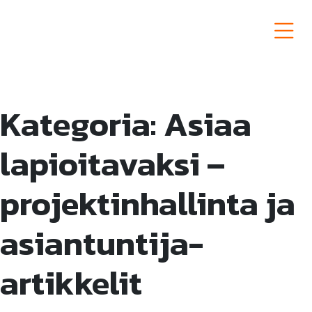
Siirry
sisältöön
Semat Group
Kategoria:
Asiaa
lapioitavaksi –
projektinhallinta ja
asiantuntija-
artikkelit