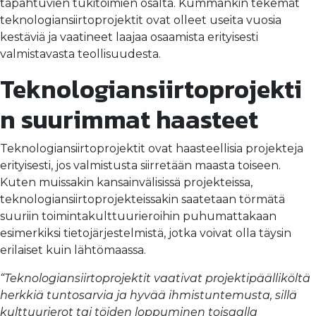
tapahtuvien tukitoimien osalta. Kummankin tekemät
teknologiansiirtoprojektit ovat olleet useita vuosia
kestäviä ja vaatineet laajaa osaamista erityisesti
valmistavasta teollisuudesta.
Teknologiansiirtoprojekti
n suurimmat haasteet
Teknologiansiirtoprojektit ovat haasteellisia projekteja
erityisesti, jos valmistusta siirretään maasta toiseen.
Kuten muissakin kansainvälisissä projekteissa,
teknologiansiirtoprojekteissakin saatetaan törmätä
suuriin toimintakulttuurieroihin puhumattakaan
esimerkiksi tietojärjestelmistä, jotka voivat olla täysin
erilaiset kuin lähtömaassa.
“Teknologiansiirtoprojektit vaativat projektipäälliköltä
herkkiä tuntosarvia ja hyvää ihmistuntemusta, sillä
kulttuurierot tai töiden loppuminen toisaalla