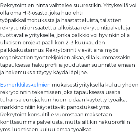
Rekrytointien hinta vaihtelee suurestikin. Yrityksellä voi
olla oma HR-osasto, joka huolehtii
työpaikkailmoituksista ja haastatteluista, tai sitten
rekrytointi on saatettu ulkoistaa rekrytointipalveluja
tuottavalle yritykselle, jonka palkkio voi hyvinkin olla
ulkoisen projektipäällikön 2-3 kuukauden
palkkakustannus. Rekrytoinnit vievät aina myös
organisaation työntekijöiden aikaa, sillä kummassakin
tapauksessa hakuprofiilia joudutaan suunnittelemaan
ja hakemuksia täytyy käydä läpi jne.
Esimerkkilaskelmien
mukaisesti yrityksellä kuluu yhden
rekrytoinnin tekemiseen joka tapauksessa useita
tuhansia euroja, kun huomioidaan käytetty työaika,
markkinointiin käytettävät panostukset yms.
Rekrytointikonsultille vuorostaan maksetaan
könttäsumma palvelusta, mutta siltikin hakuprofiilin
yms. luomiseen kuluu omaa työaikaa.