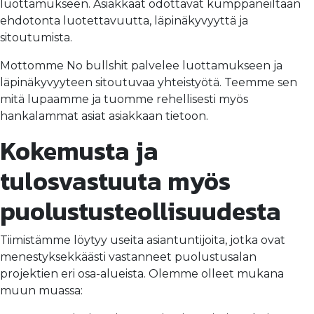
luottamukseen. Asiakkaat odottavat kumppaneiltaan
ehdotonta luotettavuutta, läpinäkyvyyttä ja
sitoutumista.
Mottomme No bullshit palvelee luottamukseen ja
läpinäkyvyyteen sitoutuvaa yhteistyötä. Teemme sen
mitä lupaamme ja tuomme rehellisesti myös
hankalammat asiat asiakkaan tietoon.
Kokemusta ja
tulosvastuuta
myös
puolustusteollisuudesta
Tiimistämme löytyy useita asiantuntijoita, jotka ovat
menestyksekkäästi vastanneet puolustusalan
projektien eri osa-alueista. Olemme olleet mukana
muun muassa: