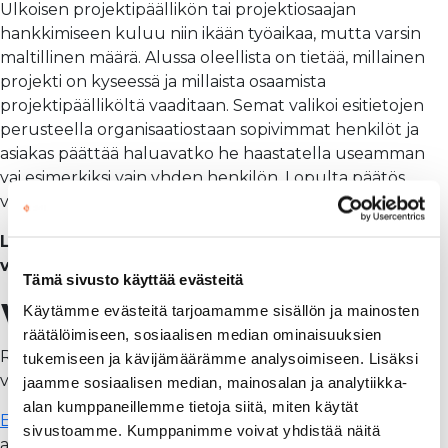
Ulkoisen projektipäällikön tai projektiosaajan
hankkimiseen kuluu niin ikään työaikaa, mutta varsin
maltillinen määrä. Alussa oleellista on tietää, millainen
projekti on kyseessä ja millaista osaamista
projektipäälliköltä vaaditaan. Semat valikoi esitietojen
perusteella organisaatiostaan sopivimmat henkilöt ja
asiakas päättää haluavatko he haastatella useamman
vai esimerkiksi vain yhden henkilön. Lopulta päätös
valinnasta on aina asiakkaalla.
Lue onko ulkoistaminen yrityksellesi oikea
vaihtoehto
artikkelistamme
.
Tämä sivusto käyttää evästeitä
Virherekrytoinnin vaara
Käytämme evästeitä tarjoamamme sisällön ja mainosten
räätälöimiseen, sosiaalisen median ominaisuuksien
Rekrytointeja tehtäessä vaarana on aina
tukemiseen ja kävijämäärämme analysoimiseen. Lisäksi
virherekrytointi.
jaamme sosiaalisen median, mainosalan ja analytiikka-
alan kumppaneillemme tietoja siitä, miten käytät
Epäonnistuneen rekrytoinnin
suorien kustannusten
sivustoamme. Kumppanimme voivat yhdistää näitä
arvioidaan olevan noin 30 % rekrytoidun henkilön