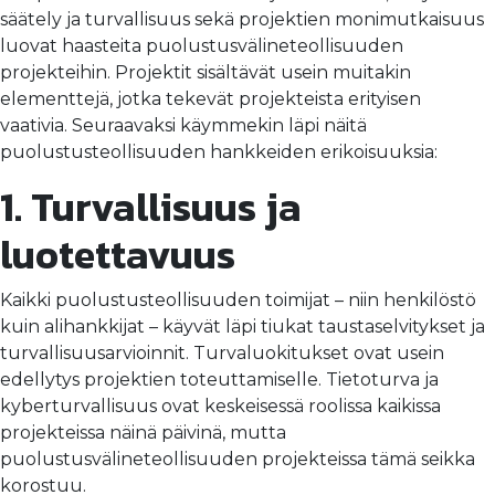
säätely ja turvallisuus sekä projektien monimutkaisuus
luovat haasteita puolustusvälineteollisuuden
projekteihin. Projektit sisältävät usein muitakin
elementtejä, jotka tekevät projekteista erityisen
vaativia. Seuraavaksi käymmekin läpi näitä
puolustusteollisuuden hankkeiden erikoisuuksia:
1. Turvallisuus ja
luotettavuus
Kaikki puolustusteollisuuden toimijat – niin henkilöstö
kuin alihankkijat – käyvät läpi tiukat taustaselvitykset ja
turvallisuusarvioinnit. Turvaluokitukset ovat usein
edellytys projektien toteuttamiselle. Tietoturva ja
kyberturvallisuus ovat keskeisessä roolissa kaikissa
projekteissa näinä päivinä, mutta
puolustusvälineteollisuuden projekteissa tämä seikka
korostuu.