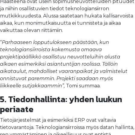
Haasteena ovat usein sopimusneuvotteluiden pituudet
ja niihin osallistuvien tiedot teknologiansiirron
mutkikkuudesta. Alussa saatetaan hukata kallisarvoista
aikaa, kun monimutkaisuutta ei tunnisteta ja aikaa
vaikuttaa olevan riittämiin.
“
Parhaaseen lopputulokseen päästään, kun
teknologiansiirroista kokemusta omaava
projektipäällikkö osallistuu neuvotteluihin alusta
alkaen esimerkiksi asiantuntijan roolissa. Tällöin
aikataulut, mahdolliset vaaranpaikat ja valmistelut
onnistuvat paremmin. Projekti saadaan myös
liikkeelle sutjakkaammin”,
Tomi summaa.
5. Tiedonhallinta: yhden luukun
periaate
Tietojärjestelmät ja esimerkiksi ERP ovat valtavia
tietovarantoja. Teknologiansiirroissa myös datan hallinta,
sen ymmärtäminen ja oikeellisuus ovat entistä