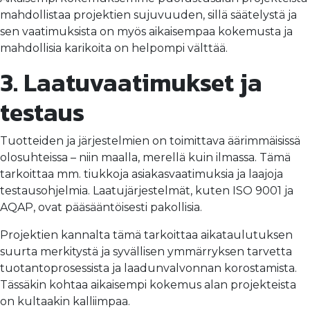
mahdollistaa projektien sujuvuuden, sillä säätelystä ja
sen vaatimuksista on myös aikaisempaa kokemusta ja
mahdollisia karikoita on helpompi välttää.
3. Laatuvaatimukset ja
testaus
Tuotteiden ja järjestelmien on toimittava äärimmäisissä
olosuhteissa – niin maalla, merellä kuin ilmassa. Tämä
tarkoittaa mm. tiukkoja asiakasvaatimuksia ja laajoja
testausohjelmia. Laatujärjestelmät, kuten ISO 9001 ja
AQAP, ovat pääsääntöisesti pakollisia.
Projektien kannalta tämä tarkoittaa aikataulutuksen
suurta merkitystä ja syvällisen ymmärryksen tarvetta
tuotantoprosessista ja laadunvalvonnan korostamista.
Tässäkin kohtaa aikaisempi kokemus alan projekteista
on kultaakin kalliimpaa.