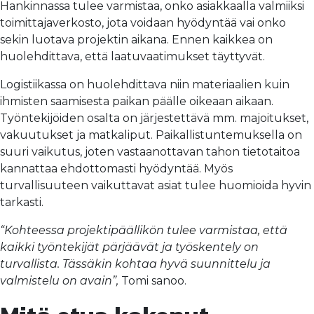
Hankinnassa tulee varmistaa, onko asiakkaalla valmiiksi
toimittajaverkosto, jota voidaan hyödyntää vai onko
sekin luotava projektin aikana. Ennen kaikkea on
huolehdittava, että laatuvaatimukset täyttyvät.
Logistiikassa on huolehdittava niin materiaalien kuin
ihmisten saamisesta paikan päälle oikeaan aikaan.
Työntekijöiden osalta on järjestettävä mm. majoitukset,
vakuutukset ja matkaliput. Paikallistuntemuksella on
suuri vaikutus, joten vastaanottavan tahon tietotaitoa
kannattaa ehdottomasti hyödyntää. Myös
turvallisuuteen vaikuttavat asiat tulee huomioida hyvin
tarkasti.
“Kohteessa projektipäällikön tulee varmistaa, että
kaikki työntekijät pärjäävät ja työskentely on
turvallista. Tässäkin kohtaa hyvä suunnittelu ja
valmistelu on avain”,
Tomi sanoo.