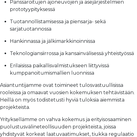
Panssaroitujen ajoneuvojen ja asejärjestelmien
prototyypityksessä
Tuotannollistamisessa ja piensarja- sekä
sarjatuotannossa
Hankinnassa ja jälkimarkkinoinnissa
Teknologiansiirrossa ja kansainvälisessä yhteistyössä
Erilaisissa paikallisvalmistukseen liittyvissä
kumppanoitumismallien luonnissa
Asiantuntijamme ovat toimineet tulosvastuullisissa
rooleissa ja omaavat vuosien kokemuksen tehtävistään.
Heillä on myös todistetusti hyviä tuloksia aiemmista
projekteista.
Yrityksellämme on vahva kokemus ja erityisosaaminen
puolustusvälineteollisuuden projekteista, joissa
yhdistyvät korkeat laatuvaatimukset, tiukka regulaatio