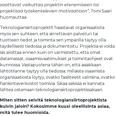
saattavat vaikuttaa projektin etenemiseen tai
projektissa työskentelevien motivaatioon”
, Tomi Saari
huomauttaa.
Teknologiansiirtoprojektit haastavat organisaatiota
myös sen suhteen, että siirrettävän palvelun tai
tuotteen tiedot ja toiminta sen ympärillä täytyy olla
täydellisesti tiedossa ja dokumentoitu. Projektia ei voida
siis aloittaa ennen kuin on varmistettu, että omat
datamassat, osaamisvaatimukset ja toimintaohjeet ovat
kunnossa. Vastapuolena tähän on, että asiakkaan
lähtötilanne täytyy olla tiedossa; millaista osaamista
organisaatiosta löytyy, ovatko fasiliteetit valmiina, ovatko
hankintaverkostot toimivia. Sikaa säkissä ei kannata
lähteä ostamaan teknologiansiirtoprojektissakaan.
Miten sitten selvitä teknologiansiirtoprojektista
kuivin jaloin? Kokosimme kuusi oleellisinta asiaa,
mitä tulee huomioida.