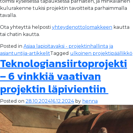
toimisi kyseisessä tapauksessa parhaiten, ja minkälainen
kulurakenne tukisi projektin tavoitteita parhaimmalla
tavalla.
Ota yhteyttä helposti
yhteydenottolomakkeen
kautta
tai chatin kautta.
Posted in
Asiaa lapioitavaksi - projektinhallinta ja
asiantuntija-artikkelit
Tagged
ulkoinen projektipäällikkö
Teknologiansiirtoprojekti
– 6 vinkkiä vaativan
projektin läpivientiin
Posted on
28.10.2024
16.12.2024
by
henna