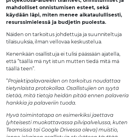
projektiosa-alueen
tilanteet, onnistumiset ja
mahdolliset onnistumisen esteet, sekä
käydään läpi, miten menee aikataulullisesti,
resurssimielessä ja budjetin puolesta.
Näiden on tarkoitus johdettuja ja suunniteltuja
tilaisuuksia, ilman vellovaa keskustelua.
Kenenkään osallistuja ei tulisi päässään ajatella,
että ”täällä mä nyt istun mutten tiedä mitä mä
täällä teen”.
”
Projektipalavareiden on tarkoitus noudattaa
tietynlaista protokollaa. Osallistujien on syytä
tietää, mitä tietoja heidän pitää ennen palaveria
hankkia ja palaveriin tuoda.
Hyvä toimintatapa on esimerkiksi jaettava
(yhteisesti muokattavassa pilvipalvelussa, kuten
Teamsissä tai Google Drivessa oleva) muistio,