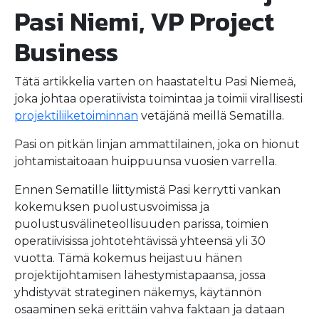
Pasi Niemi, VP Project
Business
Tätä artikkelia varten on haastateltu Pasi Niemeä,
joka johtaa operatiivista toimintaa ja toimii virallisesti
projektiliiketoiminnan
vetäjänä meillä Sematilla.
Pasi on pitkän linjan ammattilainen, joka on hionut
johtamistaitoaan huippuunsa vuosien varrella.
Ennen Sematille liittymistä Pasi kerrytti vankan
kokemuksen puolustusvoimissa ja
puolustusvälineteollisuuden parissa, toimien
operatiivisissa johtotehtävissä yhteensä yli 30
vuotta. Tämä kokemus heijastuu hänen
projektijohtamisen lähestymistapaansa, jossa
yhdistyvät strateginen näkemys, käytännön
osaaminen sekä erittäin vahva faktaan ja dataan