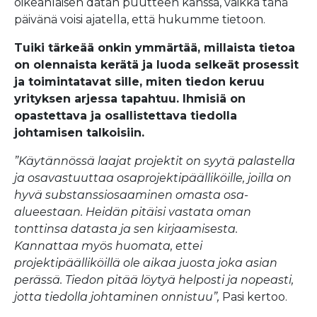
oikeanlaisen datan puutteen kanssa, vaikka tänä
päivänä voisi ajatella, että hukumme tietoon.
Tuiki tärkeää onkin ymmärtää, millaista tietoa
on olennaista kerätä ja luoda selkeät prosessit
ja toimintatavat sille, miten tiedon keruu
yrityksen arjessa tapahtuu. Ihmisiä on
opastettava ja osallistettava tiedolla
johtamisen talkoisiin.
”Käytännössä laajat projektit
on syytä palastella
ja osavastuuttaa osaprojektipäälliköille, joilla on
hyvä substanssiosaaminen omasta osa-
alueestaan. Heidän pitäisi vastata oman
tonttinsa datasta ja sen kirjaamisesta.
Kannattaa myös huomata, ettei
projektipäälliköillä ole aikaa juosta joka asian
perässä. Tiedon pitää löytyä helposti ja nopeasti,
jotta tiedolla johtaminen onnistuu”,
Pasi kertoo.