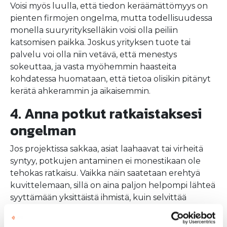
Voisi myös luulla, että tiedon keräämättömyys on
pienten firmojen ongelma, mutta todellisuudessa
monella suuryritykselläkin voisi olla peiliin
katsomisen paikka. Joskus yrityksen tuote tai
palvelu voi olla niin vetävä, että menestys
sokeuttaa, ja vasta myöhemmin haasteita
kohdatessa huomataan, että tietoa olisikin pitänyt
kerätä ahkerammin ja aikaisemmin.
4. Anna potkut ratkaistaksesi
ongelman
Jos projektissa sakkaa, asiat laahaavat tai virheitä
syntyy, potkujen antaminen ei monestikaan ole
tehokas ratkaisu. Vaikka näin saatetaan erehtyä
kuvittelemaan, sillä on aina paljon helpompi lähteä
syyttämään yksittäistä ihmistä, kuin selvittää
juurisyyt perusteellisesti. Harvoin kukaan osaava,
motivoitunut ja tunnollinen työntekijä huvikseen