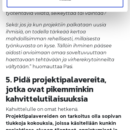
mihinkäkin tehtävään. Jos ongelmia tulee, voisiko
työtehtäviä viilata, selkeyttää tai vaihtaa?
Sekä: jos ja kun projektiin palkataan uusia
ihmisiä, on todella tärkeää kertoa
mahdollisimman rehellisesti, millaisesta
työnkuvasta on kyse. Tällöin ihminen pääsee
aidosti arvioimaan omaa soveltuvuuttaan
haettavaan tehtävään ja virherekrytoinneilta
vältytään.
” huomauttaa Pasi.
5. Pidä projektipalavereita,
jotka ovat pikemminkin
kahvittelutilaisuuksia
Kahvittelulle on omat hetkenä.
Projektipalavereiden on tarkoitus olla sopivan
tiukkoja kokouksia, joissa käsitellään kunkin