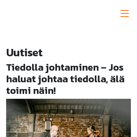
Siirry
sisältöön
Semat Group
Uutiset
Tiedolla johtaminen – Jos
haluat johtaa tiedolla, älä
toimi näin!