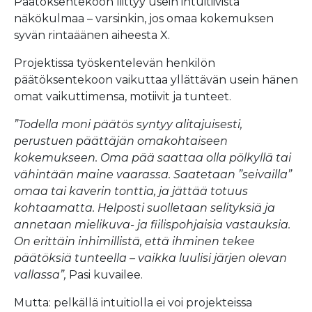
Päätöksentekoon liittyy usein intuitiivista
näkökulmaa – varsinkin, jos omaa kokemuksen
syvän rintaäänen aiheesta X.
Projektissa työskentelevän henkilön
päätöksentekoon vaikuttaa yllättävän usein hänen
omat vaikuttimensa, motiivit ja tunteet.
”Todella moni päätös syntyy alitajuisesti,
perustuen päättäjän omakohtaiseen
kokemukseen. Oma pää saattaa olla pölkyllä tai
vähintään maine vaarassa. Saatetaan ”seivailla”
omaa tai kaverin tonttia, ja jättää totuus
kohtaamatta. Helposti suolletaan selityksiä ja
annetaan mielikuva- ja fiilispohjaisia vastauksia.
On erittäin inhimillistä, että ihminen tekee
päätöksiä tunteella – vaikka luulisi järjen olevan
vallassa”,
Pasi kuvailee.
Mutta: pelkällä intuitiolla ei voi projekteissa