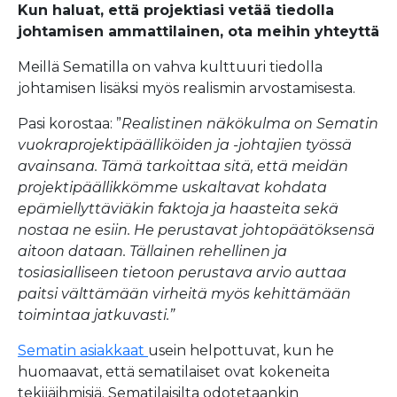
Kun haluat, että projektiasi vetää tiedolla
johtamisen ammattilainen, ota meihin yhteyttä
Meillä Sematilla on vahva kulttuuri tiedolla
johtamisen lisäksi myös realismin arvostamisesta.
Pasi korostaa: ”
Realistinen näkökulma on Sematin
vuokraprojektipäälliköiden ja -johtajien työssä
avainsana. Tämä tarkoittaa sitä, että meidän
projektipäällikkömme uskaltavat kohdata
epämiellyttäviäkin faktoja ja haasteita sekä
nostaa ne esiin. He perustavat johtopäätöksensä
aitoon dataan. Tällainen rehellinen ja
tosiasialliseen tietoon perustava arvio auttaa
paitsi välttämään virheitä myös kehittämään
toimintaa jatkuvasti.”
Sematin asiakkaat
usein helpottuvat, kun he
huomaavat, että sematilaiset ovat kokeneita
tekijäihmisiä. Sematilaisilta odotetaankin