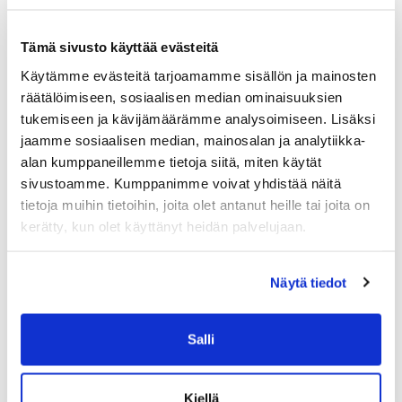
tekee virheitä tai myöhästyy aikatauluista.
Tämä sivusto käyttää evästeitä
Usein pohjalla on yksinkertaisesti liian iso työtaakka
tai jaksamishaasteet. Kun asioita lähdetään
Käytämme evästeitä tarjoamamme sisällön ja mainosten
selvittelemään ja pintaa rapsuttelemaan, voi
räätälöimiseen, sosiaalisen median ominaisuuksien
pinnan alta löytyä esimeriksi mahdoton aikataulu,
tukemiseen ja kävijämäärämme analysoimiseen. Lisäksi
liian laaja työnkuva, huono johtaminen tai
jaamme sosiaalisen median, mainosalan ja analytiikka-
työpaikka, joka ei tue työntekijän hyvinvointia ja
alan kumppaneillemme tietoja siitä, miten käytät
kannusta onnistumaan.
sivustoamme. Kumppanimme voivat yhdistää näitä
tietoja muihin tietoihin, joita olet antanut heille tai joita on
Projekteissa todellista vastuunkantoa osoittaa
kerätty, kun olet käyttänyt heidän palvelujaan.
projektinjohto, joka uskaltaa haastaa, mutta
katsoa myös peiliin ja lähteä korjaamaan
oikeaa asiaa eikä suoriltaan
esimerkiksi
Näytä tiedot
vaihtamaan ihmistä.
”Ensiarvoisen tärkeää on myös oikeanlainen
Salli
roolitus
ja vastuuttaminen. Projektin johtaminen
vaatii ihmistuntemusta. Pitää ymmärtää,
Kiellä
millaista osaamista ja millainen tyyppi tarvitaan