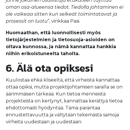
jonne jokainen osallistuja etukäteen täyttää
oman osa-alueensa tiedot. Tiedolla johtaminen ei
ole vaikeaa sitten kun selkeät toimintatavat ja
prosessit on luotu
”, vinkkaa Pasi.
Huomaathan, että luonnollisesti myös
tietojärjestelmien ja tietosuoja-asioiden on
oltava kunnossa, ja nämä kannattaa hankkia
niihin erikoistuneelta taholta.
6. Älä ota opiksesi
Kuulostaa ehkä kliseeltä, että virheistä kannattaa
ottaa opiksi, mutta projektijohtamisen saralla se on
äärimmäisen tärkeää. Kun tietoa menneistä
projekteista on kertynyt, kannattaa kerättyä tietoa
ehdottomasti hyödyntää. Tämä parantaa
ennustettavuutta ja vältytään tekemästä samoja
virheitä uudestaan ja uudestaan.