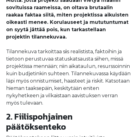
Mutta: jotta projekti saadaan vietyä maaliin
sovituissa raameissa, on oltava brutaalin
raakaa faktaa siitä, miten projektissa aikuisten
oikeasti menee. Korulauseet ja mututuntumat
on syytä jättää pois, kun tarkastellaan
projektin tilannekuvaa.
Tilannekuva tarkoittaa siis realistista, faktoihin ja
tietoon perustuvaa statuskatsausta siihen, missä
projektissa mennään; niin aikataulun, resurssoinnin
kuin budjetinkin suhteen. Tilannekuvassa käydään
läpi myös onnistumiset, haasteet ja riskit. Katsotaan
hieman taaksepäin, keskitytään eniten
nykyhetkeen ja vilkaistaan aavistuksen verran
myös tulevaan.
2. Fiilispohjainen
päätöksenteko