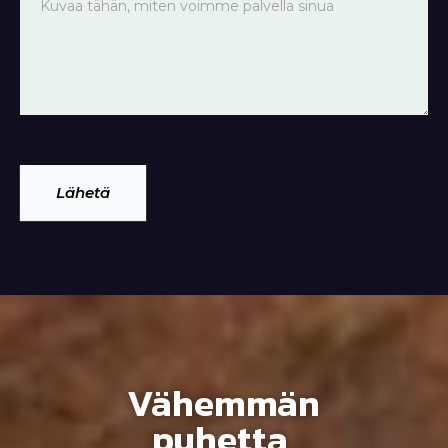
Lähetä
Vähemmän
puhetta,