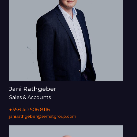
Jani Rathgeber
Sales & Accounts
+358 40 506 8116
jani.rathgeber@sematgroup.com