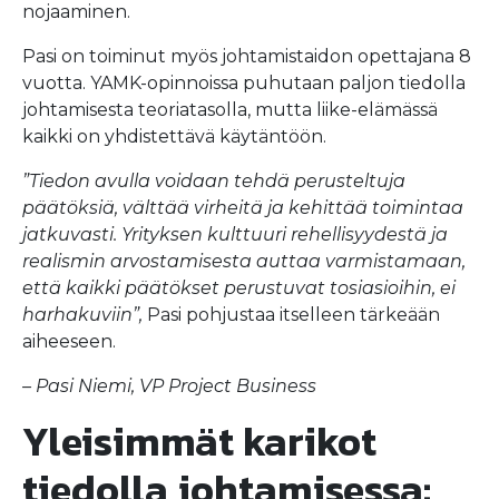
nojaaminen.
Pasi on toiminut myös johtamistaidon opettajana 8
vuotta. YAMK-opinnoissa puhutaan paljon tiedolla
johtamisesta teoriatasolla, mutta liike-elämässä
kaikki on yhdistettävä käytäntöön.
”Tiedon avulla voidaan tehdä perusteltuja
päätöksiä, välttää virheitä ja kehittää toimintaa
jatkuvasti. Yrityksen kulttuuri rehellisyydestä ja
realismin arvostamisesta auttaa varmistamaan,
että kaikki päätökset perustuvat tosiasioihin, ei
harhakuviin”,
Pasi pohjustaa itselleen tärkeään
aiheeseen.
– Pasi Niemi, VP Project Business
Yleisimmät karikot
tiedolla johtamisessa: