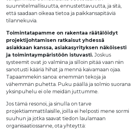
suunnitelmallisuutta, ennustettavuutta, ja sitä,
että saadaan oikeaa tietoa ja paikkansapitäviä
tilannekuvia.
Toimintatapamme on rakentaa räätälöidyt
projektijohtamisen ratkaisut yhdessä
asiakkaan kanssa, asiakasyrityksen näköisesti
ja toimintaympäristöön istuvasti.
Joskus
systeemit ovat jo valmiina ja silloin pitää vaan niin
sanotusti kääriä hihat ja mennä kaivamaan ojaa.
Tapaammekin sanoa: enemmän tekoja ja
vähemmän puhetta. Puku päällä ja solmio suorana
yksinpuhelu ei ole meidän juttumme.
Jos tämä resonoi, ja sinulla on tarve
projektiammattilaisille, joilla ei helposti mene sormi
suuhun ja jotka saavat tiedon laulamaan
organisaatiossanne, ota yhteyttä: