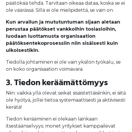
päätöksiä tehdä. Tarvitaan oikeaa dataa, koska se ei
ole väärässä. Sillä ei ole mielipidettä, se vain on.
Kun arvailun ja mututuntuman sijaan aletaan
perustaa päätökset vankkoihin tosiasioihin,
luodaan luottamusta organisaation
päätöksentekoprosessiin niin sisäisesti kuin
ulkoisestikin.
Tiedolla johtaminen ei ole vain yksilön työkalu, se
on koko organisaation voimavara.
3. Tiedon keräämättömyys
Niin: vaikka yllä olevat seikat sisäistettäisiinkin, ei siitä
ole hyötyä, jollei tietoa systemaattisesti ja aktiivisesti
kerätä!
Tiedon kerääminen ei olekaan lainkaan
itsestäänselvyys; monet yritykset kamppailevat