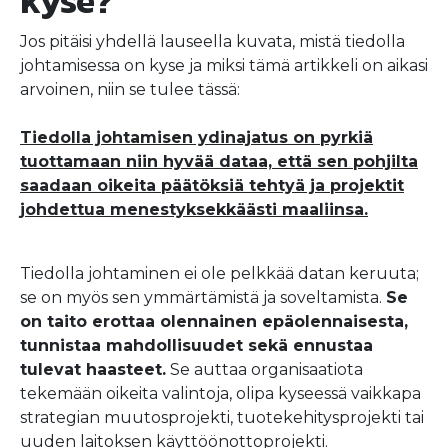
kyse?
Jos pitäisi yhdellä lauseella kuvata, mistä tiedolla
johtamisessa on kyse ja miksi tämä artikkeli on aikasi
arvoinen, niin se tulee tässä:
Tiedolla johtamisen ydinajatus on pyrkiä
tuottamaan niin hyvää dataa, että sen pohjilta
saadaan oikeita päätöksiä tehtyä ja projektit
johdettua menestyksekkäästi maaliinsa.
Tiedolla johtaminen ei ole pelkkää datan keruuta;
se on myös sen ymmärtämistä ja soveltamista.
Se
on taito erottaa olennainen epäolennaisesta,
tunnistaa mahdollisuudet sekä ennustaa
tulevat haasteet.
Se auttaa organisaatiota
tekemään oikeita valintoja, olipa kyseessä vaikkapa
strategian muutosprojekti, tuotekehitysprojekti tai
uuden laitoksen käyttöönottoprojekti.