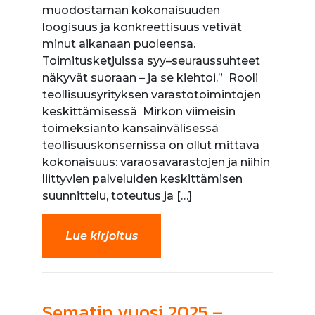
muodostaman kokonaisuuden
loogisuus ja konkreettisuus vetivät
minut aikanaan puoleensa.
Toimitusketjuissa syy–seuraussuhteet
näkyvät suoraan – ja se kiehtoi.” Rooli
teollisuusyrityksen varastotoimintojen
keskittämisessä Mirkon viimeisin
toimeksianto kansainvälisessä
teollisuuskonsernissa on ollut mittava
kokonaisuus: varaosavarastojen ja niihin
liittyvien palveluiden keskittämisen
suunnittelu, toteutus ja […]
Lue kirjoitus
Sematin vuosi 2025 –