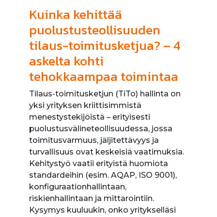
Kuinka kehittää
puolustusteollisuuden
tilaus-toimitusketjua? – 4
askelta kohti
tehokkaampaa toimintaa
Tilaus-toimitusketjun (TiTo) hallinta on
yksi yrityksen kriittisimmistä
menestystekijöistä – erityisesti
puolustusvälineteollisuudessa, jossa
toimitusvarmuus, jäljitettävyys ja
turvallisuus ovat keskeisiä vaatimuksia.
Kehitystyö vaatii erityistä huomiota
standardeihin (esim. AQAP, ISO 9001),
konfiguraationhallintaan,
riskienhallintaan ja mittarointiin.
Kysymys kuuluukin, onko yritykselläsi