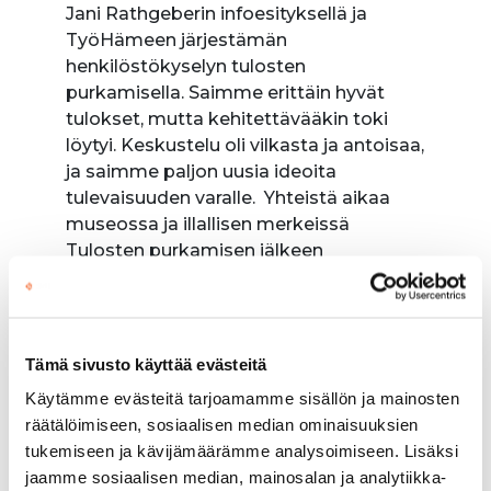
Jani Rathgeberin infoesityksellä ja
TyöHämeen järjestämän
henkilöstökyselyn tulosten
purkamisella. Saimme erittäin hyvät
tulokset, mutta kehitettävääkin toki
löytyi. Keskustelu oli vilkasta ja antoisaa,
ja saimme paljon uusia ideoita
tulevaisuuden varalle. Yhteistä aikaa
museossa ja illallisen merkeissä
Tulosten purkamisen jälkeen
suuntasimme Tampereelle Vapriikki-
museoon, jossa […]
Tämä sivusto käyttää evästeitä
Lue kirjoitus
Käytämme evästeitä tarjoamamme sisällön ja mainosten
räätälöimiseen, sosiaalisen median ominaisuuksien
tukemiseen ja kävijämäärämme analysoimiseen. Lisäksi
Tervetuloa Senior Project
jaamme sosiaalisen median, mainosalan ja analytiikka-