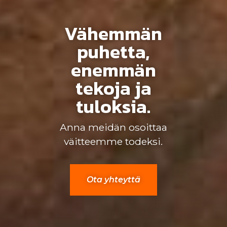
Vähemmän
puhetta,
enemmän
tekoja ja
tuloksia.
Anna meidän osoittaa
väitteemme todeksi.
Ota yhteyttä