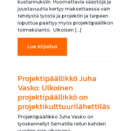
kustannuksiin. Huomattavia säästöjä ja
joustavuutta kertyy maksettaessa vain
tehdystä työstä ja projektin ja tarpeen
loputtua päättyy myös projektipäällikön
toimeksianto. Ulkoisen […]
Lue kirjoitus
Projektipäällikkö Juha
Vasko: Ulkoinen
projektipäällikkö on
projektikulttuurilähettiläs
Projektipäällikkö Juha Vasko on
työskennellyt Sematilla reilun kahden
vuoden ajan ulkoisena