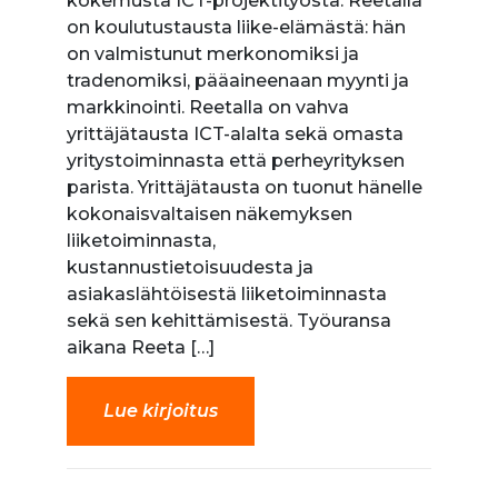
kokemusta ICT-projektityöstä. Reetalla
on koulutustausta liike-elämästä: hän
on valmistunut merkonomiksi ja
tradenomiksi, pääaineenaan myynti ja
markkinointi. Reetalla on vahva
yrittäjätausta ICT-alalta sekä omasta
yritystoiminnasta että perheyrityksen
parista. Yrittäjätausta on tuonut hänelle
kokonaisvaltaisen näkemyksen
liiketoiminnasta,
kustannustietoisuudesta ja
asiakaslähtöisestä liiketoiminnasta
sekä sen kehittämisestä. Työuransa
aikana Reeta […]
Lue kirjoitus