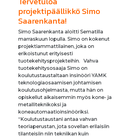
Tervetuloa
projektipäällikkö Simo
Saarenkanta!
Simo Saarenkanta aloitti Sematilla
marraskuun lopulla. Simo on kokenut
projektiammattilainen, joka on
erikoistunut erityisesti
tuotekehitysprojekteihin. Vahva
tuotekehitysosaaja Simo on
koulutustaustaltaan insinööri YAMK
teknologiaosaamisen johtamisen
koulutusohjelmasta, mutta hän on
opiskellut aikaisemmin myös kone- ja
metalliteknikoksi ja
koneautomaatioinsinööriksi.
“Koulutustaustani antaa vahvan
teoriaperustan, jota sovellan erilaisiin
tilanteisiin niin tekniikan kuin