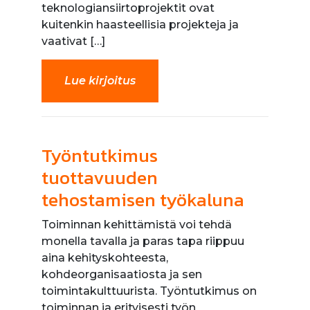
teknologiansiirtoprojektit ovat
kuitenkin haasteellisia projekteja ja
vaativat […]
Lue kirjoitus
Työntutkimus
tuottavuuden
tehostamisen työkaluna
Toiminnan kehittämistä voi tehdä
monella tavalla ja paras tapa riippuu
aina kehityskohteesta,
kohdeorganisaatiosta ja sen
toimintakulttuurista. Työntutkimus on
toiminnan ja erityisesti työn