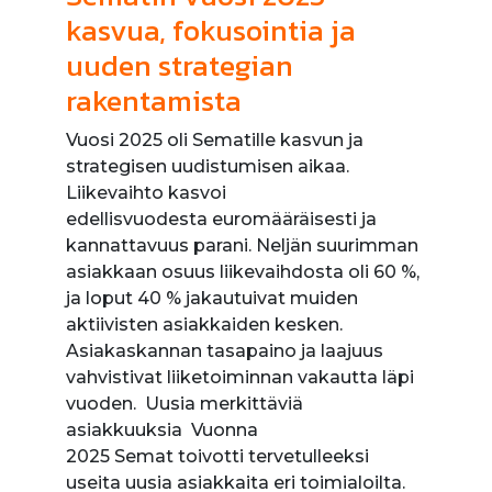
kasvua, fokusointia ja
uuden strategian
rakentamista
Vuosi 2025 oli Sematille kasvun ja
strategisen uudistumisen aikaa.
Liikevaihto kasvoi
edellisvuodesta euromääräisesti ja
kannattavuus parani. Neljän suurimman
asiakkaan osuus liikevaihdosta oli 60 %,
ja loput 40 % jakautuivat muiden
aktiivisten asiakkaiden kesken.
Asiakaskannan tasapaino ja laajuus
vahvistivat liiketoiminnan vakautta läpi
vuoden. Uusia merkittäviä
asiakkuuksia Vuonna
2025 Semat toivotti tervetulleeksi
useita uusia asiakkaita eri toimialoilta.