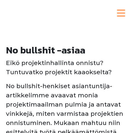
Siirry
sisältöön
Semat Group
No bullshit -asiaa
Eikö projektinhallinta onnistu?
Tuntuvatko projektit kaaokselta?
No bullshit-henkiset asiantuntija-
artikkelimme avaavat monia
projektimaailman pulmia ja antavat
vinkkejä, miten varmistaa projektien
onnistuminen. Mukaan mahtuu niin
esittelyitä työtä pelkäämättömistä