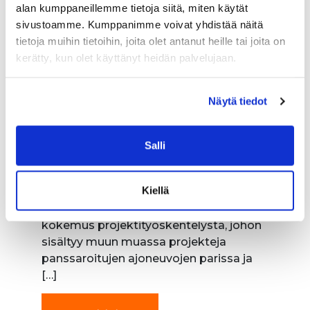
alan kumppaneillemme tietoja siitä, miten käytät
Manager Karo Larres!
sivustoamme. Kumppanimme voivat yhdistää näitä
tietoja muihin tietoihin, joita olet antanut heille tai joita on
Sematin osaaminen vahvistui jälleen,
kerätty, kun olet käyttänyt heidän palvelujaan.
kun Senior Project Manager Karo Larres
liittyi Sematin joukkoon helmikuussa
2025. Projektityöskentelyn moniottelija
Näytä tiedot
Karo on tuotantotalouden insinööri ja
on täydentänyt osaamistaan Executive
MBA -tutkinnolla. Koulutustausta on
Salli
tarjonnut vahvan pohjan liiketoiminnan
ja projektijohtamisen
Kiellä
kokonaisvaltaiseen ymmärtämiseen.
Lisäksi Karolla on noin 25 vuoden
kokemus projektityöskentelystä, johon
sisältyy muun muassa projekteja
panssaroitujen ajoneuvojen parissa ja
[…]