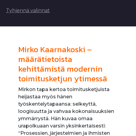
Tyhjennä valinnat
Mirko Kaarnakoski –
määrätietoista
kehittämistä modernin
toimitusketjun ytimessä
Mirkon tapa kertoa toimitusketjuista
heijastaa myös hänen
työskentelytapaansa: selkeyttä,
loogisuutta ja vahvaa kokonaisuuksien
ymmärrystä. Hän kuvaa omaa
urapolkuaan varsin yksinkertaisesti:
“Prosessien, järjestelmien ja ihmisten