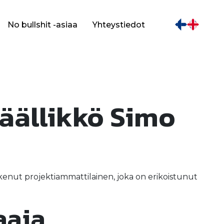
No bullshit -asiaa
Yhteystiedot
päällikkö Simo
kenut projektiammattilainen, joka on erikoistunut
aaja