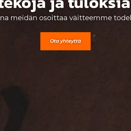
tekoja ja tuloksia
na meidän osoittaa väitteemme todek
Ota yhteyttä