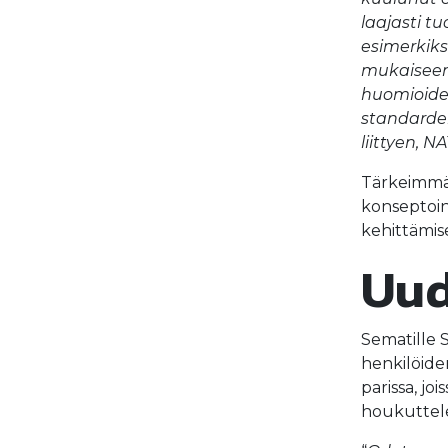
laajasti t
esimerkiks
mukaiseen
huomioiden
standardei
liittyen, 
Tärkeimmäks
konseptoinn
kehittämi
Uud
Sematille S
henkilöide
parissa, jo
houkuttele