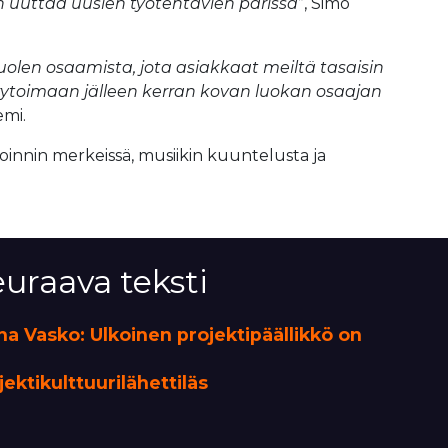
uttaa uusien työtehtävien parissa
”, Simo
len osaamista, jota asiakkaat meiltä tasaisin
ekrytoimaan jälleen kerran kovan luokan osaajan
emi.
koinnin merkeissä, musiikin kuuntelusta ja
uraava teksti
ha Vasko: Ulkoinen projektipäällikkö on
jektikulttuurilähettiläs