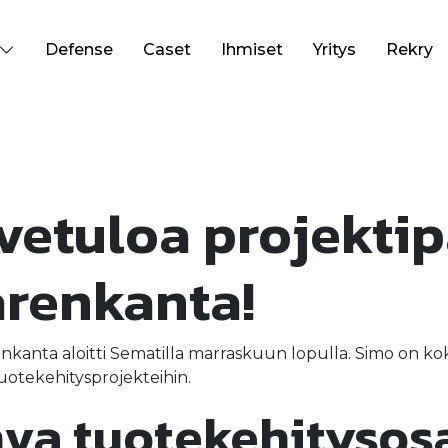
Defense
Caset
Ihmiset
Yritys
Rekry
vetuloa projekti
renkanta!
nkanta aloitti Sematilla marraskuun lopulla. Simo on ko
 tuotekehitysprojekteihin.
va tuotekehitysos