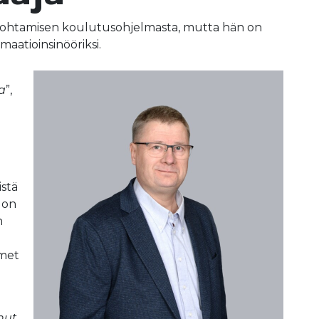
 johtamisen koulutusohjelmasta, mutta hän on
maatioinsinööriksi.
ta
”,
istä
 on
n
imet
nut