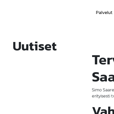
Siirry
sisältöön
Palvelut
Semat Group
Uutiset
Ter
Saa
Simo Saare
erityisesti
Vah