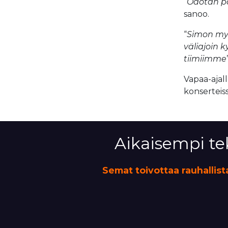
“
Odotan p
sanoo.
“
Simon myö
väliajoin 
tiimiimme
Vapaa-ajall
konserteis
Aikaisempi te
Semat toivottaa rauhallista