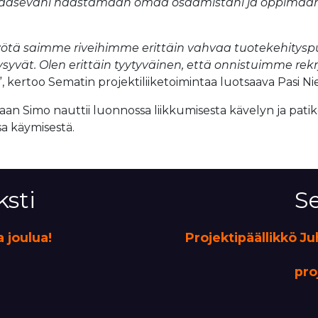
ääseväni haastamaan omaa osaamistani ja oppimaan u
tä saimme riveihimme erittäin vahvaa tuotekehityspuo
kysyvät. Olen erittäin tyytyväinen, että onnistuimme r
”, kertoo Sematin projektiliiketoimintaa luotsaava Pasi Ni
aan Simo nauttii luonnossa liikkumisesta kävelyn ja pati
sa käymisestä.
ksti
Se
 joulua!
Projektipäällikkö Ju
pro