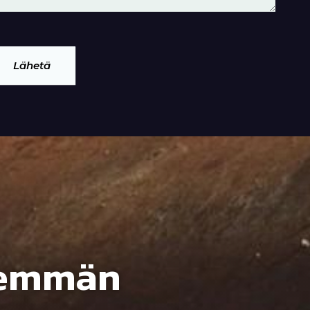
Lähetä
nemmän