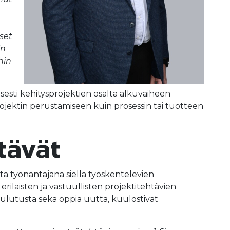
set
in
hin
isesti kehitysprojektien osalta alkuvaiheen
projektin perustamiseen kuin prosessin tai tuotteen
tävät
sta työnantajana siellä työskentelevien
ilaisten ja vastuullisten projektitehtävien
koulutusta sekä oppia uutta, kuulostivat