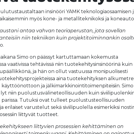
ulutustaustaltaan insinööri YAMK teknologiaosaamisen
 aikaisemmin myös kone- ja metalliteknikoksi ja koneauto
austani antaa vahvan teoriaperustan, jota sovellan
tilanteisiin niin tekniikan kuin projektitoiminnankin osal
oo.
 aikana Simo on päässyt kartuttamaan kokemusta
sa vaativissa tehtävissä niin tuotekehitysinsinöörinä kuin
upäällikkönä, ja hän on ollut vastuussa monipuolisesti
 tuotekehitysprojekteissa aina tuotekehityksen alkumetre
 käyttöönottoon ja jälkimarkkinointitoimenpiteisiin. Simo
lyt niin puolustusvälineteollisuuden kuin siviilipuolenki
 parissa. Tutuksi ovat tulleet puolustusteollisuuden
a erilaiset varustelut sekä siviilipuolella esimerkiksi nost
osessiin liittyvät tuotteet.
ekehitykseen liittyvien prosessien kehittäminen on
olennaisesti toimenkuvaani. Kehittäminen on painottu