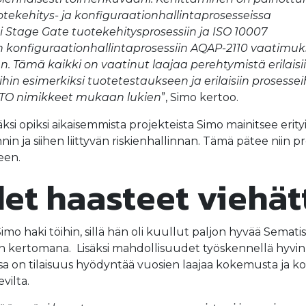
uotekehitys- ja konfiguraationhallintaprosesseissa
i Stage Gate tuotekehitysprosessiin ja ISO 10007
 konfiguraationhallintaprosessiin AQAP-2110 vaatimuk
. Tämä kaikki on vaatinut laajaa perehtymistä erilaisi
hin esimerkiksi tuotetestaukseen ja erilaisiin prosessei
NATO nimikkeet mukaan lukien
”, Simo kertoo.
i opiksi aikaisemmista projekteista Simo mainitsee erity
in ja siihen liittyvän riskienhallinnan. Tämä pätee niin 
seen.
et haasteet viehät
imo haki töihin, sillä hän oli kuullut paljon hyvää Semati
n kertomana. Lisäksi mahdollisuudet työskennellä hyvin er
issa on tilaisuus hyödyntää vuosien laajaa kokemusta ja 
vilta.