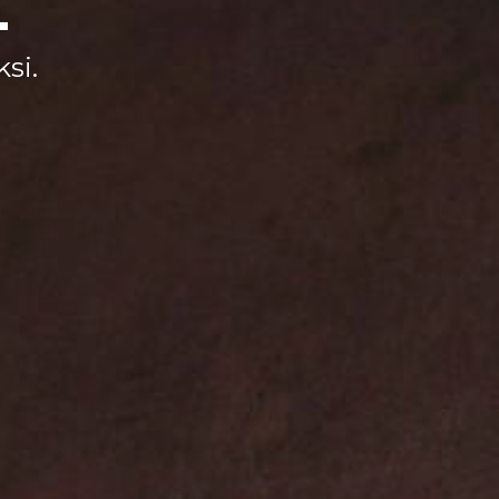
.
si.