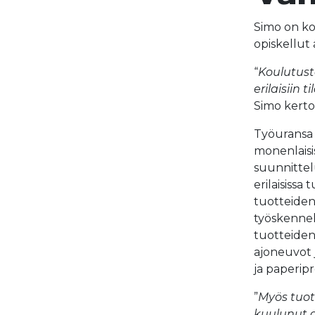
Simo on ko
opiskellut
“
Koulutust
erilaisiin 
Simo kert
Työuransa
monenlaisis
suunnittel
erilaisissa
tuotteiden
työskennel
tuotteiden
ajoneuvot j
ja paperipr
”
Myös tuot
kuulunut 