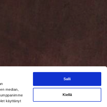
Salli
an
sen median,
Kiellä
. Kumppanimme
olet käyttänyt