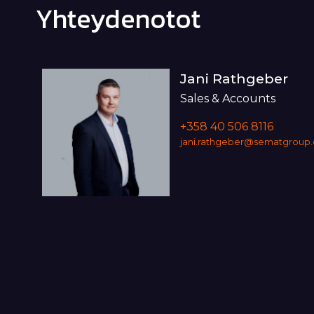
Yhteydenotot
Jani Rathgeber
Sales & Accounts
+358 40 506 8116
jani.rathgeber@sematgroup