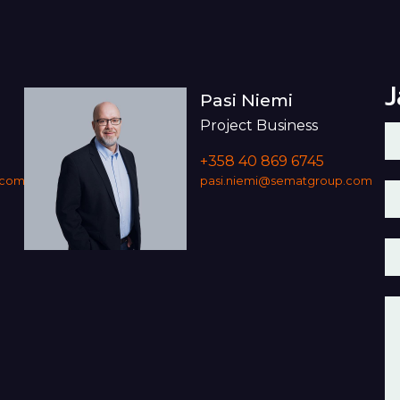
J
Pasi Niemi
Project Business
P
If
a
+358 40 869 6745
t
h
.com
pasi.niemi@sematgroup.com
l
th
fi
bl