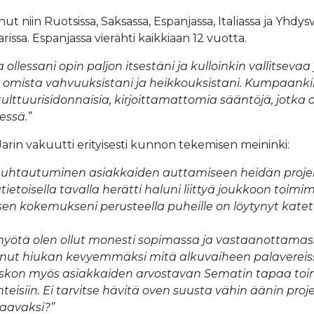
nut niin Ruotsissa, Saksassa, Espanjassa, Italiassa ja Yhdy
arissa. Espanjassa vierähti kaikkiaan 12 vuotta.
 ollessani opin paljon itsestäni ja kulloinkin vallitsevaa
mista vahvuuksistani ja heikkouksistani. Kumpaankin e
 kulttuurisidonnaisia, kirjoittamattomia sääntöjä, jotk
essä.”
Jarin vakuutti erityisesti kunnon tekemisen meininki:
suhtautuminen asiakkaiden auttamiseen heidän projek
etoisella tavalla herätti haluni liittyä joukkoon toi
en kokemukseni perusteella puheille on löytynyt katet
yötä olen ollut monesti sopimassa ja vastaanottamass
nut hiukan kevyemmäksi mitä alkuvaiheen palavereissa 
Uskon myös asiakkaiden arvostavan Sematin tapaa toim
teisiin. Ei tarvitse hävitä oven suusta vähin äänin proj
aavaksi?”