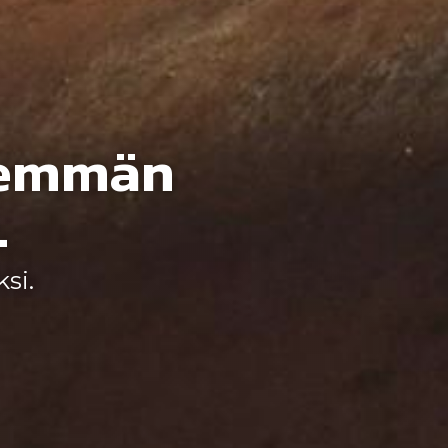
nemmän
.
si.