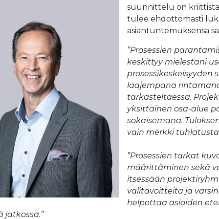
suunnittelu on kriittist
tulee ehdottomasti luke
asiantuntemuksensa sa
”Prosessien parantamis
keskittyy mielestäni us
prosessikeskeisyyden s
laajempana rintamana, 
tarkasteltaessa. Projek
yksittäinen osa-alue
sokaisemana. Tuloksen
vain merkki tuhlatusta 
”Prosessien tarkat kuva
määrittäminen sekä vas
itsessään projektiry
välitavoitteita ja vars
helpottaa asioiden et
ä jatkossa.”