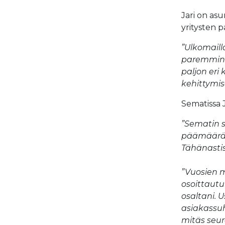
Jari on asu
yritysten p
”Ulkomailla
paremmin o
paljon eri
kehittymis
Sematissa 
”Sematin 
päämääräti
Tähänastis
”Vuosien m
osoittautu
osaltani. 
asiakassuh
mitäs seur