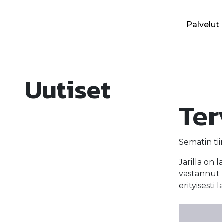
Siirry
sisältöön
Palvelut
Semat Group
Uutiset
Ter
Sematin tii
Jarilla on 
vastannut 
erityisest