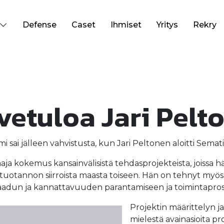
Defense
Caset
Ihmiset
Yritys
Rekry
vetuloa Jari Pelt
mi sai jälleen vahvistusta, kun Jari Peltonen aloitti Sem
laaja kokemus kansainvälisistä tehdasprojekteista, joissa 
tuotannon siirroista maasta toiseen. Hän on tehnyt myös 
i laadun ja kannattavuuden parantamiseen ja toimintapro
Projektin määrittelyn j
mielestä avainasioita p