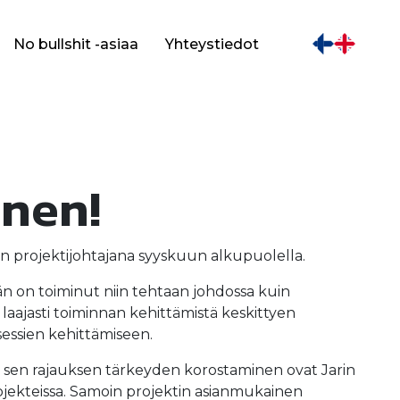
No bullshit -asiaa
Yhteystiedot
onen!
atin projektijohtajana syyskuun alkupuolella.
hän on toiminut niin tehtaan johdossa kuin
laajasti toiminnan kehittämistä keskittyen
sessien kehittämiseen.
a sen rajauksen tärkeyden korostaminen ovat Jarin
rojekteissa. Samoin projektin asianmukainen