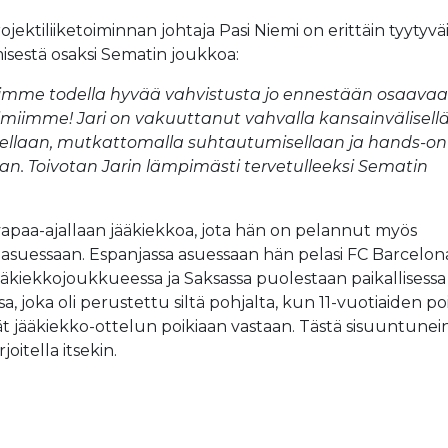
jektiliiketoiminnan johtaja Pasi Niemi on erittäin tyytyv
ymisestä osaksi Sematin joukkoa:
aimme todella hyvää vahvistusta jo ennestään osaava
tiimiimme! Jari on vakuuttanut vahvalla kansainvälisell
llaan, mutkattomalla suhtautumisellaan ja hands-on
an. Toivotan Jarin lämpimästi tervetulleeksi Sematin
 vapaa-ajallaan jääkiekkoa, jota hän on pelannut myös
 asuessaan. Espanjassa asuessaan hän pelasi FC Barcelo
ääkiekkojoukkueessa ja Saksassa puolestaan paikallisessa
, joka oli perustettu siltä pohjalta, kun 11-vuotiaiden po
vät jääkiekko-ottelun poikiaan vastaan. Tästä sisuuntunein
joitella itsekin.