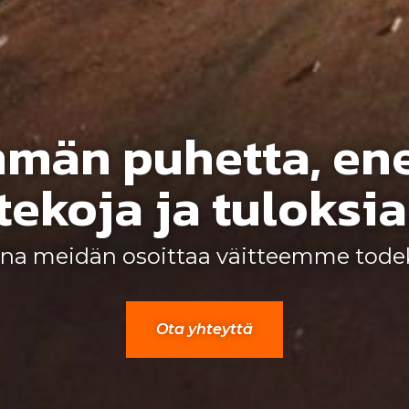
män puhetta, e
tekoja ja tuloksia
na meidän osoittaa väitteemme todek
Ota yhteyttä