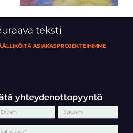
uraava teksti
ÄÄLLIKÖITÄ ASIAKASPROJEKTEIHIMME
ätä yhteydenottopyyntö
yydä
 you
re
arjous
uman,
eave