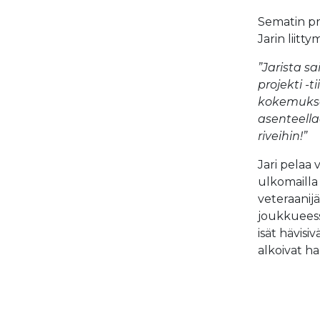
Sematin pro
Jarin liitt
”Jarista s
projekti -
kokemukse
asenteella
riveihin!”
Jari pelaa
ulkomailla
veteraanij
joukkueessa
isät hävisi
alkoivat har