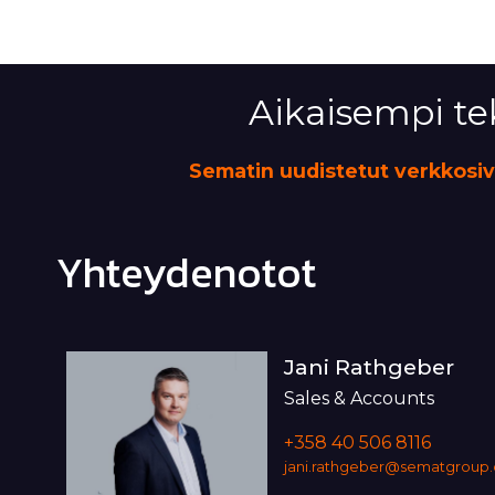
Aikaisempi te
Sematin uudistetut verkkosivu
Yhteydenotot
Jani Rathgeber
Sales & Accounts
+358 40 506 8116
jani.rathgeber@sematgroup