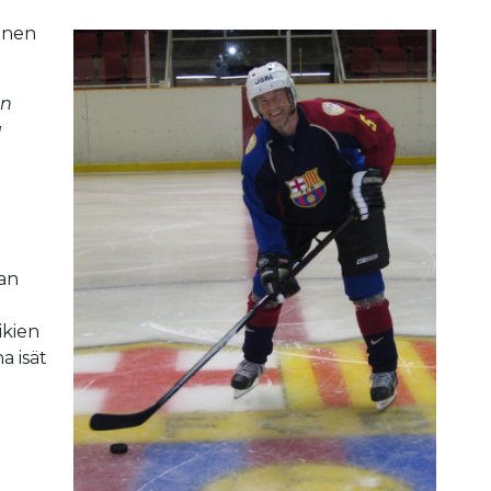
äinen
an
ä
nan
ikien
a isät