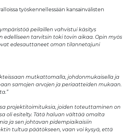
svalloissa työskennellessään kansainvälisten
 ympäristöä peilaillen vahvistui käsitys
delliseen tarvitsin toki tovin aikaa. Opin myös
a ovat edesauttaneet oman tilannetajuni
teissaan mutkattomalla, johdonmukaisella ja
mimaan samojen arvojen ja periaatteiden mukaan.
ta.”
a projektitoimituksia, joiden toteuttaminen on
oli esitelty. Tätä haluan välttää omalta
ia ja sen johtavan pidempiaikaisiin
ektin tultua päätökseen, vaan voi kysyä, että