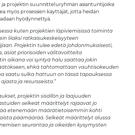
ä ja projektin suunnitteluryhmän asiantuntijoiksi
a myös prosessien käyttäjät, jotta heidän
adaan hyödynnettyä.
essa kuten projektien läpiviemisissä toiminta
ein liiaksi ratkaisukeskeisyyteen
ijaan. Projektin tulee edetä johdonmukaisesti,
asiat priorisoiden välitavoitteita
tin aikana voi syntyä halu saattaa jokin
 päätökseen, ehkä tahtomattaan vauhtisokeuden
a saatu sulka hattuun on tässä tapauksessa
ajasta ja resursseista.”
ukset, projektin sisällön ja laajuuden
tuiden selkeät määrittelyt rajaavat jo
hmää etenemään määrätietoisemmin kohti
inaista päämäärää. Selkeät määrittelyt alussa
enemisen seurantaa ja oikeiden kysymysten