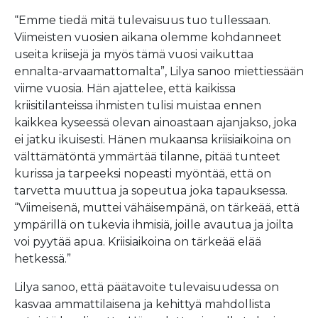
“Emme tiedä mitä tulevaisuus tuo tullessaan.
Viimeisten vuosien aikana olemme kohdanneet
useita kriisejä ja myös tämä vuosi vaikuttaa
ennalta-arvaamattomalta”, Lilya sanoo miettiessään
viime vuosia. Hän ajattelee, että kaikissa
kriisitilanteissa ihmisten tulisi muistaa ennen
kaikkea kyseessä olevan ainoastaan ajanjakso, joka
ei jatku ikuisesti. Hänen mukaansa kriisiaikoina on
välttämätöntä ymmärtää tilanne, pitää tunteet
kurissa ja tarpeeksi nopeasti myöntää, että on
tarvetta muuttua ja sopeutua joka tapauksessa.
“Viimeisenä, muttei vähäisempänä, on tärkeää, että
ympärillä on tukevia ihmisiä, joille avautua ja joilta
voi pyytää apua. Kriisiaikoina on tärkeää elää
hetkessä.”
Lilya sanoo, että päätavoite tulevaisuudessa on
kasvaa ammattilaisena ja kehittyä mahdollista