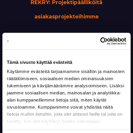
REKRY: Projektipäälliköitä
asiakasprojekteihimme
Yhteydenotot
Tämä sivusto käyttää evästeitä
Käytämme evästeitä tarjoamamme sisällön ja mainosten
räätälöimiseen, sosiaalisen median ominaisuuksien
tukemiseen ja kävijämäärämme analysoimiseen. Lisäksi
jaamme sosiaalisen median, mainosalan ja analytiikka-
alan kumppaneillemme tietoja siitä, miten käytät
sivustoamme. Kumppanimme voivat yhdistää näitä
tietoja muihin tietoihin, joita olet antanut heille tai joita on
kerätty, kun olet käyttänyt heidän palvelujaan.