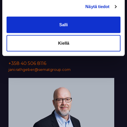
Näytä tiedot
Salli
Jani Rathgeber
Kiellä
Sales & Accounts
+358 40 506 8116
jani.rathgeber@sematgroup.com