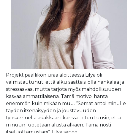
Projektipäällikön uraa aloittaessa Lilya oli
valmistautunut, että alku saattaisi olla hankalaa ja
stressaavaa, mutta tarjota myös mahdollisuuden
kasvaa ammattilaisena. Tämä motivoi häntä
enemmän kuin mikään muu. “Semat antoi minulle
täyden itsenäisyyden ja joustavuuden
työskennellä asiakkaani kanssa, joten tunsin, että
minuun luotetaan alusta alkaen. Tämä nosti
itseluottamustani”, Lilya sanoo.