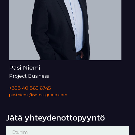
Pasi Niemi
Project Business
+358 40 869 6745
pasi.niemi@sematgroup.com
Jätä yhteydenottopyyntö
Pyydä
If you