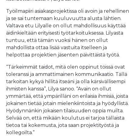
Työilmapiiri asiakasprojektissa oli avoin ja rehellinen
ja se sai tuntemaan kuuluvuutta alusta lähtien.
Valtava etu Lilyalle on ollut mahdollisuus käyttää
äidinkieltään erityisesti työtarkoituksessa. Lilyasta
tuntuu, että tämän vuoksi hänen on ollut
mahdollista ottaa lisää vastuita itselleen ja
helpottaa projektien jäsenten päivittäistä työtä.
“Tärkeimmät taidot, mitä olen oppinut töissä ovat
toleranssi ja ammattimainen kommunikaatio. Tällä
tarkoitan kykyä hillitä itseäni ja olla kärsivällisempi
ihmisten kanssa”, Lilya sanoo. “Avain on ollut
ymmärtää, että ympärilläni on erilaisia ihmisiä, joista
jokainen tietää jotain mielenkiintoista ja hyödyllistä.
Hyödynnänkin jokaisen tilaisuuden oppia muilta.
Selvää on, että mikään koulutus ei tarjoa tällaista
tietoa tai kokemusta, jota saan projektityöstä ja
kollegoilta.”